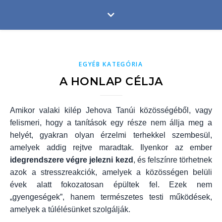
EGYÉB KATEGÓRIA
A HONLAP CÉLJA
Amikor valaki kilép Jehova Tanúi közösségéből, vagy
felismeri, hogy a tanítások egy része nem állja meg a
helyét, gyakran olyan érzelmi terhekkel szembesül,
amelyek addig rejtve maradtak. Ilyenkor az ember
idegrendszere végre jelezni kezd
, és felszínre törhetnek
azok a stresszreakciók, amelyek a közösségen belüli
évek alatt fokozatosan épültek fel. Ezek nem
„gyengeségek”, hanem természetes testi működések,
amelyek a túlélésünket szolgálják.