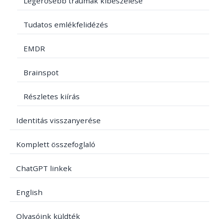
Legerősebb traumák kibeszélése
Tudatos emlékfelidézés
EMDR
Brainspot
Részletes kiírás
Identitás visszanyerése
Komplett összefoglaló
ChatGPT linkek
English
Olvasóink küldték