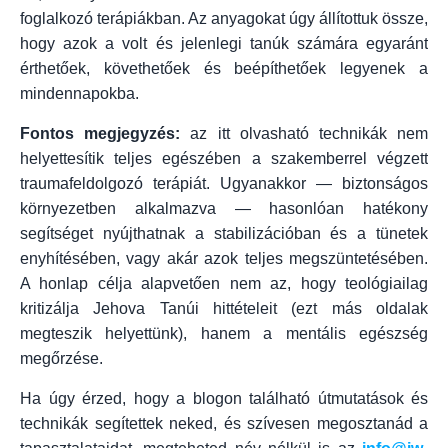
foglalkozó terápiákban. Az anyagokat úgy állítottuk össze,
hogy azok a volt és jelenlegi tanúk számára egyaránt
érthetőek, követhetőek és beépíthetőek legyenek a
mindennapokba.
Fontos megjegyzés:
az itt olvasható technikák nem
helyettesítik teljes egészében a szakemberrel végzett
traumafeldolgozó terápiát. Ugyanakkor — biztonságos
környezetben alkalmazva — hasonlóan hatékony
segítséget nyújthatnak a stabilizációban és a tünetek
enyhítésében, vagy akár azok teljes megszüntetésében.
A honlap célja alapvetően nem az, hogy teológiailag
kritizálja Jehova Tanúi hittételeit (ezt más oldalak
megteszik helyettünk), hanem a mentális egészség
megőrzése.
Ha úgy érzed, hogy a blogon található útmutatások és
technikák segítettek neked, és szívesen megosztanád a