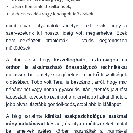
a kéretlen emlékfelvillanások,
a depressziós vagy lehangolt időszakok
mind olyan folyamatok, amelyek azt jelzik, hogy a
szervezetünk túl hosszú ideig volt megterhelve. Ezek
nem beképzelt problémák — valós idegrendszeri
működések.
A blog célja, hogy
kézzelfogható, biztonságos és
otthon is alkalmazható önszabályozó technikákat
mutasson be, amelyek segíthetnek a belső feszültségek
oldásában. Több volt Tanú is beszámolt arról, hogy már
néhány hét vagy hónap gyakorlás után jelentős javulást
tapasztalt: kevesebb pánikroham, enyhébb fizikai tünetek,
jobb alvás, tisztább gondolkodás, stabilabb lelkiállapot.
A blog tartalma
klinikai szakpszichológus szakmai
iránymutatásával
készült, és olyan módszereket mutat
be, amelyek széles körben használtak a traumával