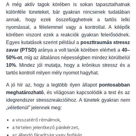
A még aktív tagok körében is sokan tapasztalhatnak
különféle tüneteket, bár gyakran nincsenek tudatában
annak, hogy ezek összefügghetnek a tartós lelki
nyomással, a félelemmel vagy a kontrollal. A kilépők
körében viszont ezek a reakciók gyakran felerősödnek.
Egyes kutatások szerint például a
poszttraumás stressz
zavar (PTSD)
aránya a volt tanúk körében elérheti a
40–
50%-ot
, míg az általános népességben mindez körülbelül
10%
. Mindez jól mutatja, hogy a krónikus stressz és a
tartós kontroll milyen mély nyomot hagyhat.
A jó hír az, hogy a legtöbb ilyen állapot
pontosabban
meghatározható
, és világosan kapcsolódik a test és az
idegrendszer stresszreakcióihoz. A tünetek gyakran nem
„véletlenül” jelennek meg:
a visszatérő rémálmok,
a hirtelen jelentkező pánikérzet,
az állandó fáradtság vagy fejfájás,