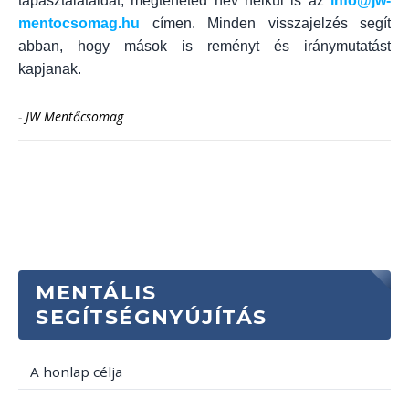
tapasztalataidat, megteheted név nélkül is az
info@jw-
mentocsomag.hu
címen. Minden visszajelzés segít
abban, hogy mások is reményt és iránymutatást
kapjanak.
-
JW Mentőcsomag
MENTÁLIS
SEGÍTSÉGNYÚJÍTÁS
A honlap célja