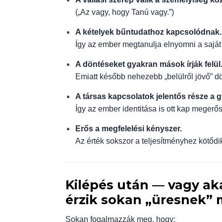
(„Az vagy, hogy Tanú vagy.”)
A kételyek bűntudathoz kapcsolódnak.
Így az ember megtanulja elnyomni a saját 
A döntéseket gyakran mások írják felül
Emiatt később nehezebb „belülről jövő” d
A társas kapcsolatok jelentős része a 
Így az ember identitása is ott kap megerősí
Erős a megfelelési kényszer.
Az érték sokszor a teljesítményhez kötődik
Kilépés után — vagy ak
érzik sokan „üresnek”
Sokan fogalmazzák meg, hogy: