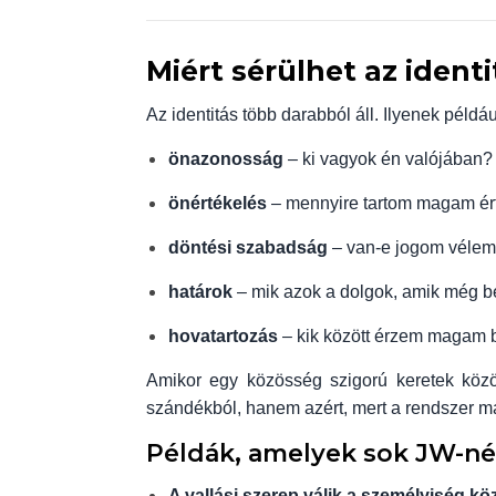
Miért sérülhet az identi
Az identitás több darabból áll. Ilyenek példáu
önazonosság
– ki vagyok én valójában?
önértékelés
– mennyire tartom magam é
döntési szabadság
– van-e jogom vélem
határok
– mik azok a dolgok, amik még b
hovatartozás
– kik között érzem magam 
Amikor egy közösség szigorú keretek között
szándékból, hanem azért, mert a rendszer 
Példák, amelyek sok JW-né
A vallási szerep válik a személyiség kö