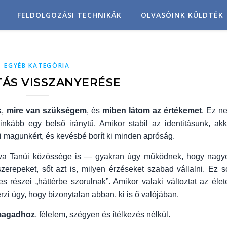
FELDOLGOZÁSI TECHNIKÁK
OLVASÓINK KÜLDTÉK
EGYÉB KATEGÓRIA
TÁS VISSZANYERÉSE
k
,
mire van szükségem
, és
miben látom az értékemet
. Ez n
kább egy belső iránytű. Amikor stabil az identitásunk, akk
 magunkért, és kevésbé borít ki minden apróság.
ova Tanúi közössége is — gyakran úgy működnek, hogy nagy
erepeket, sőt azt is, milyen érzéseket szabad vállalni. Ez s
 részei „háttérbe szorulnak”. Amikor valaki változtat az élet
érzi úgy, hogy bizonytalan abban, ki is ő valójában.
nmagadhoz
, félelem, szégyen és ítélkezés nélkül.