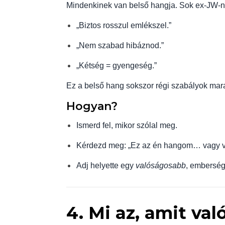
Mindenkinek van belső hangja. Sok ex-JW-né
„Biztos rosszul emlékszel.”
„Nem szabad hibáznod.”
„Kétség = gyengeség.”
Ez a belső hang sokszor régi szabályok mara
Hogyan?
Ismerd fel, mikor szólal meg.
Kérdezd meg: „Ez az én hangom… vagy v
Adj helyette egy
valóságosabb
, embersé
4. Mi az, amit val