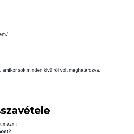
em.”
, amikor sok minden kívülről volt meghatározva.
sszavétele
almazni:
most?