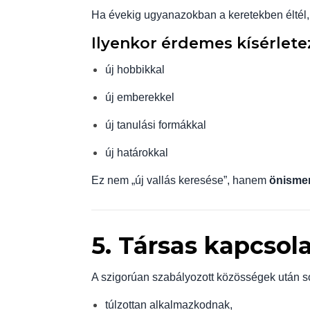
Ha évekig ugyanazokban a keretekben éltél, 
Ilyenkor érdemes kísérletez
új hobbikkal
új emberekkel
új tanulási formákkal
új határokkal
Ez nem „új vallás keresése”, hanem
önismer
5. Társas kapcsol
A szigorúan szabályozott közösségek után s
túlzottan alkalmazkodnak,