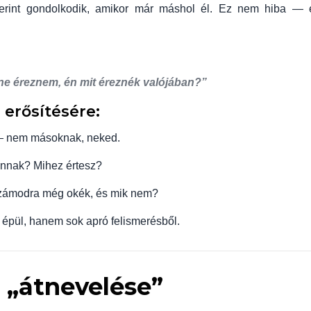
erint gondolkodik, amikor már máshol él. Ez nem hiba — 
e éreznem, én mit éreznék valójában?”
 erősítésére:
 — nem másoknak, neked.
nnak? Mihez értesz?
számodra még okék, és mik nem?
épül, hanem sok apró felismerésből.
s „átnevelése”