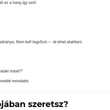
l ez a hang így szól:
dványa. Nem kell legyőzni — át lehet alakítani.
alaki másé?”
gesebb mondatot.
ójában szeretsz?