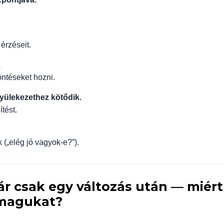
érzéseit.
.
öntéseket hozni.
gyülekezethez kötődik.
tést.
 („elég jó vagyok-e?”).
ár csak egy változás után — miért
 magukat?