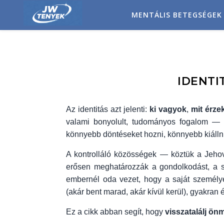
MENTÁLIS BETEGSÉGEK
IDENTI
Az identitás azt jelenti:
ki vagyok
,
mit érze
valami bonyolult, tudományos fogalom — in
könnyebb döntéseket hozni, könnyebb kiállni
A kontrolláló közösségek — köztük a Jeh
erősen meghatározzák a gondolkodást, a sz
embernél oda vezet, hogy a saját személyes
(akár bent marad, akár kívül kerül), gyakran 
Ez a cikk abban segít, hogy
visszatalálj ö