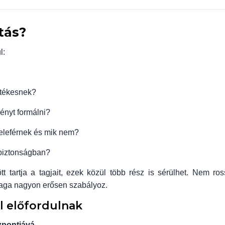
tás?
l:
rtékesnek?
ényt formálni?
eleférnek és mik nem?
biztonságban?
 tartja a tagjait, ezek közül több rész is sérülhet. Nem ros
maga nagyon erősen szabályoz.
l előfordulnak
zpontjává.