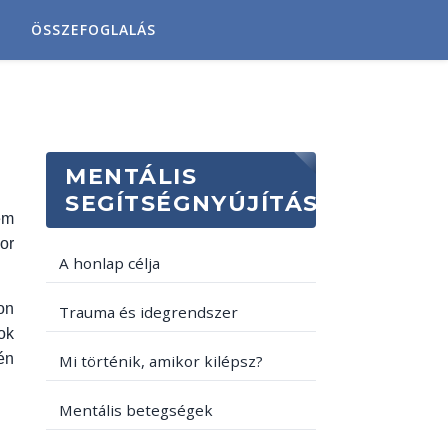
ÖSSZEFOGLALÁS
MENTÁLIS
SEGÍTSÉGNYÚJÍTÁS
em
or
A honlap célja
on
Trauma és idegrendszer
ok
én
Mi történik, amikor kilépsz?
Mentális betegségek