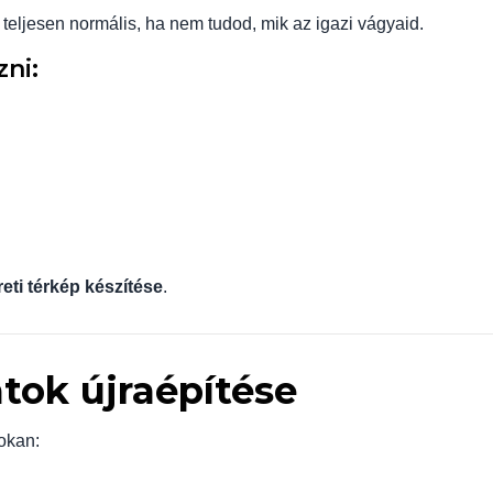
teljesen normális, ha nem tudod, mik az igazi vágyaid.
ni:
eti térkép készítése
.
atok újraépítése
okan: